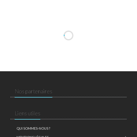
Nos partenaires
Liens utiles
QUI SOMMES-NOUS ?