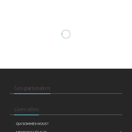
Nos partenaires
Liens utiles
QUI SOMMES-NOUS ?