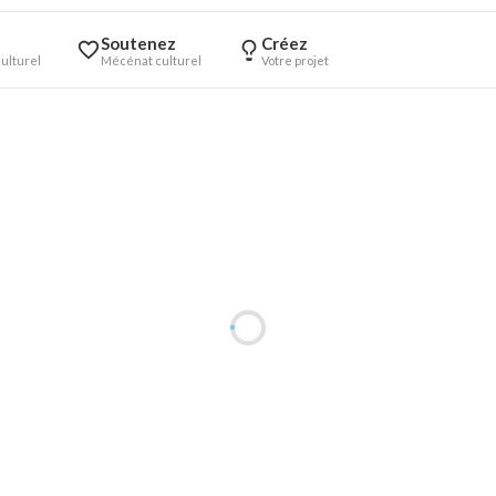
Soutenez
Créez
ulturel
Mécénat culturel
Votre projet