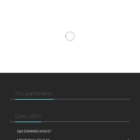
Nos partenaires
Liens utiles
QUI SOMMES-NOUS ?