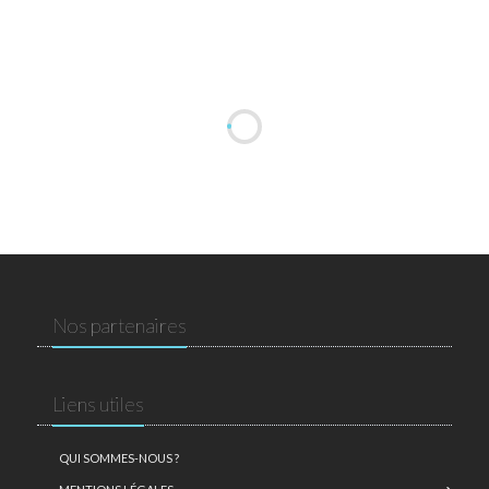
Nos partenaires
Liens utiles
QUI SOMMES-NOUS ?