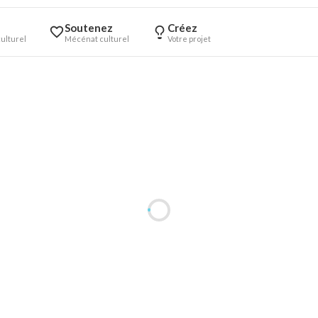
Soutenez
Créez
ulturel
Mécénat culturel
Votre projet