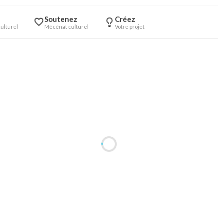
Soutenez
Créez
ulturel
Mécénat culturel
Votre projet