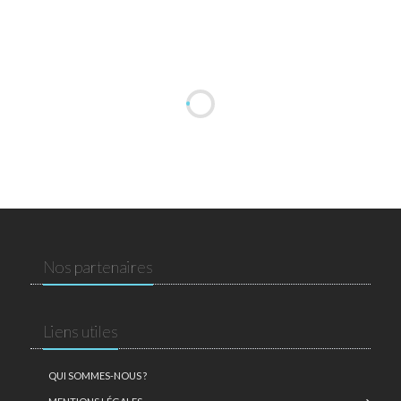
Nos partenaires
Liens utiles
QUI SOMMES-NOUS ?