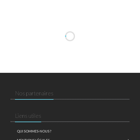
Nos partenaires
Liens utiles
QUI SOMMES-NOUS ?