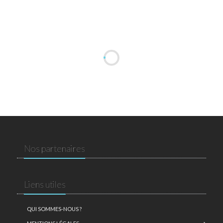
Nos partenaires
Liens utiles
QUI SOMMES-NOUS ?