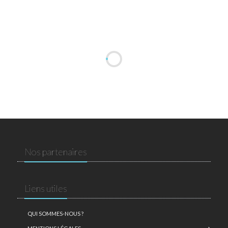
Nos partenaires
Liens utiles
QUI SOMMES-NOUS ?