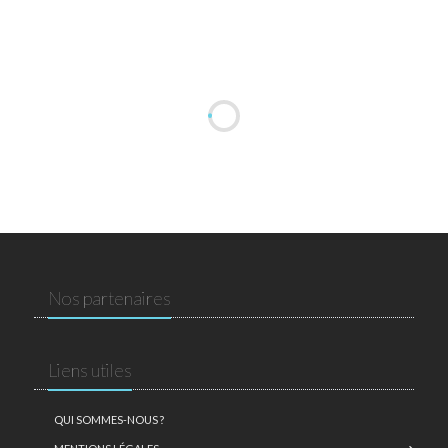
Nos partenaires
Liens utiles
QUI SOMMES-NOUS ?