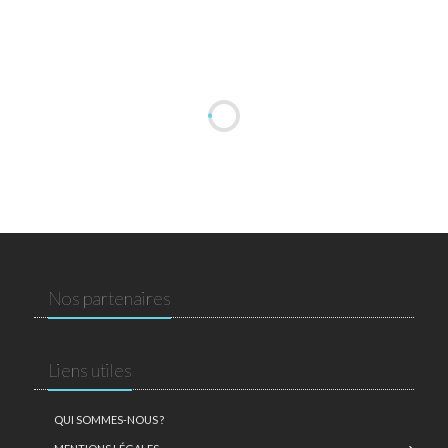
Nos partenaires
Liens utiles
QUI SOMMES-NOUS ?