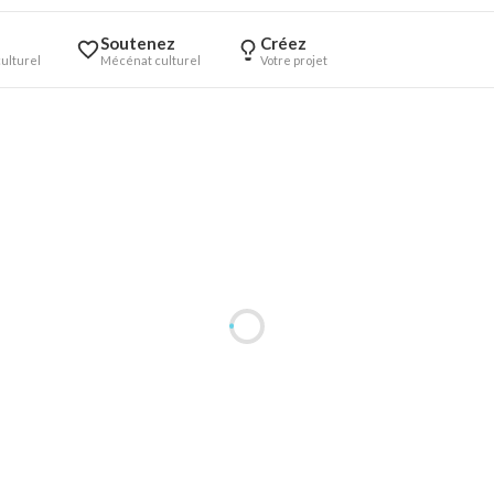
Soutenez
Créez
ulturel
Mécénat culturel
Votre projet