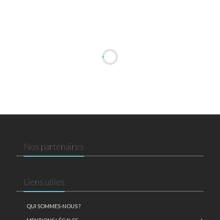
Nos partenaires
Liens utiles
QUI SOMMES-NOUS ?