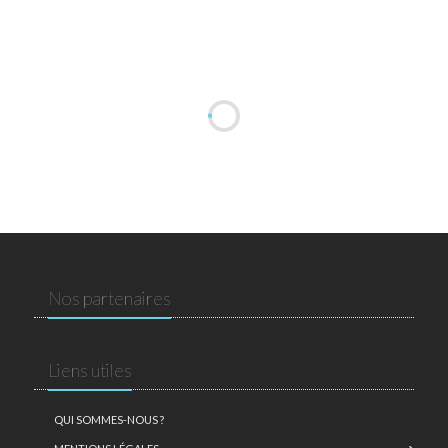
Nos partenaires
Liens utiles
QUI SOMMES-NOUS ?