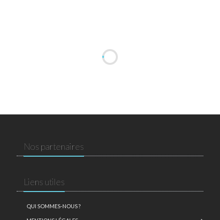
Nos partenaires
Liens utiles
QUI SOMMES-NOUS ?