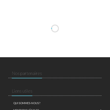
Nos partenaires
Liens utiles
QUI SOMMES-NOUS ?