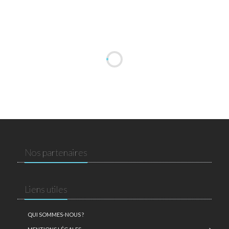
Nos partenaires
Liens utiles
QUI SOMMES-NOUS ?