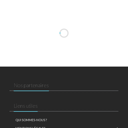
Nos partenaires
Liens utiles
QUI SOMMES-NOUS ?