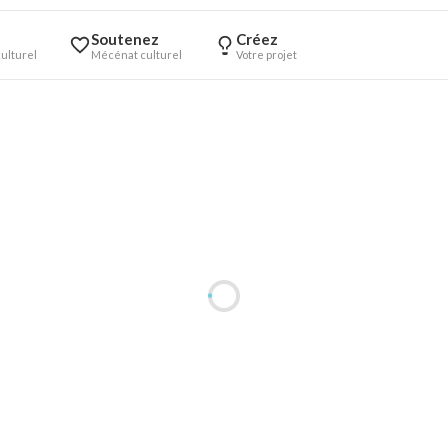
Soutenez
Créez
ulturel
Mécénat culturel
Votre projet