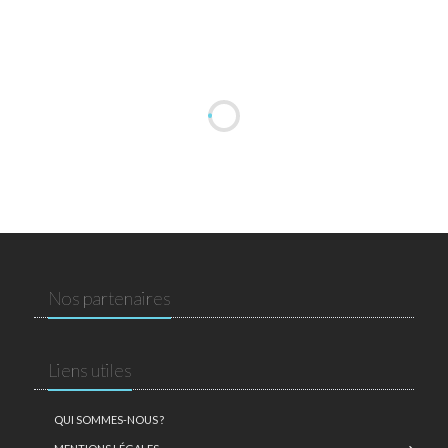
Nos partenaires
Liens utiles
QUI SOMMES-NOUS ?