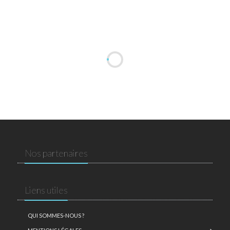
Nos partenaires
Liens utiles
QUI SOMMES-NOUS ?