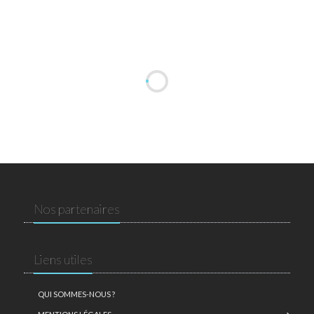
Nos partenaires
Liens utiles
QUI SOMMES-NOUS ?