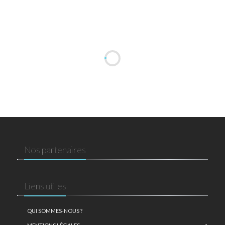
Nos partenaires
Liens utiles
QUI SOMMES-NOUS ?