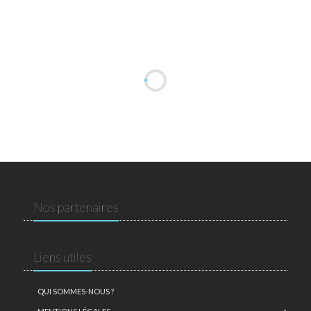
Nos partenaires
Liens utiles
QUI SOMMES-NOUS ?