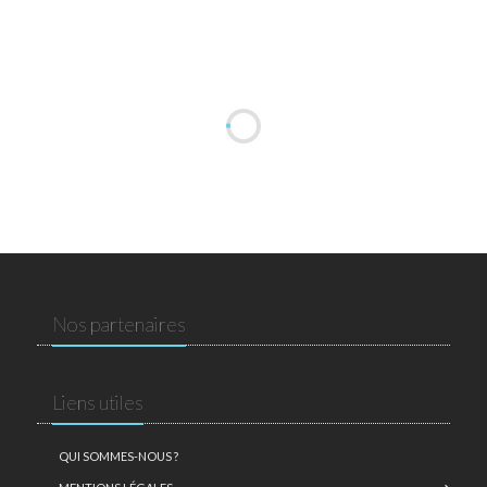
Nos partenaires
Liens utiles
QUI SOMMES-NOUS ?