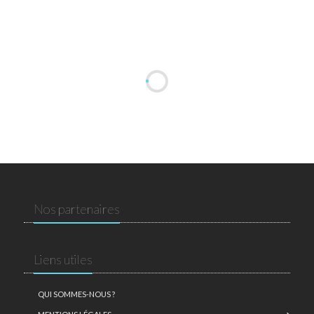
Nos partenaires
Liens utiles
QUI SOMMES-NOUS ?