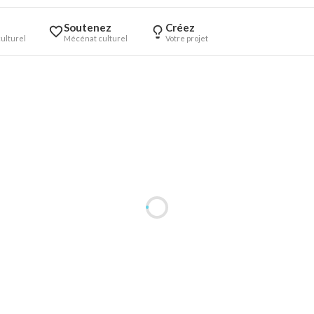
Soutenez
Créez
ulturel
Mécénat culturel
Votre projet