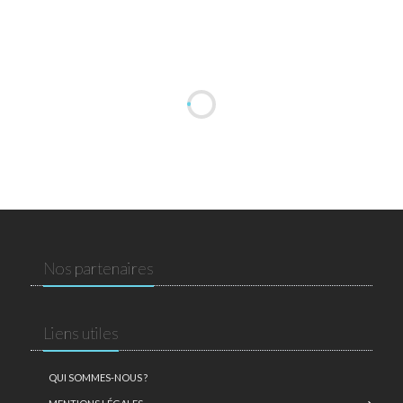
Nos partenaires
Liens utiles
QUI SOMMES-NOUS ?