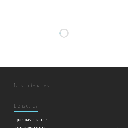
Nos partenaires
Liens utiles
QUI SOMMES-NOUS ?