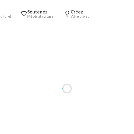
Soutenez
Créez
ulturel
Mécénat culturel
Votre projet