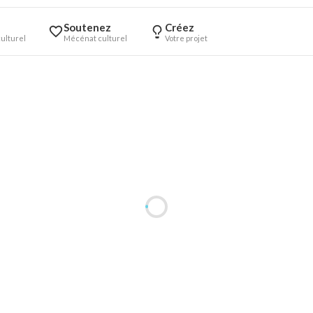
Soutenez
Créez
ulturel
Mécénat culturel
Votre projet