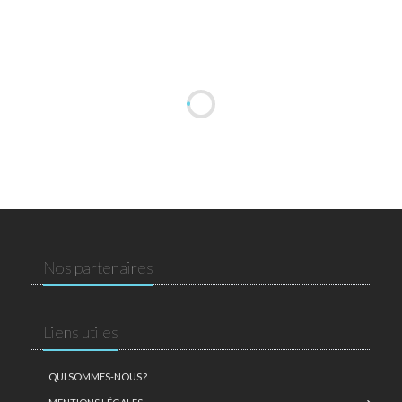
Nos partenaires
Liens utiles
QUI SOMMES-NOUS ?