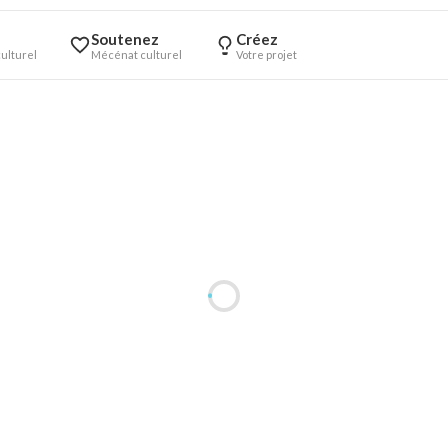
Soutenez
Créez
ulturel
Mécénat culturel
Votre projet