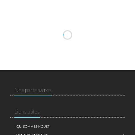
Nos partenaires
Liens utiles
QUI SOMMES-NOUS ?