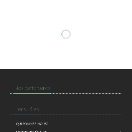
Nos partenaires
Liens utiles
QUI SOMMES-NOUS ?