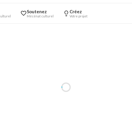
Soutenez
Créez
ulturel
Mécénat culturel
Votre projet