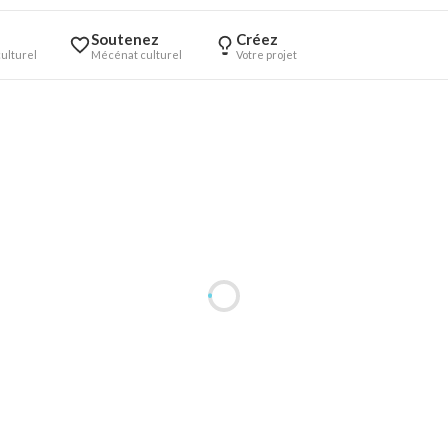
Soutenez
Créez
ulturel
Mécénat culturel
Votre projet