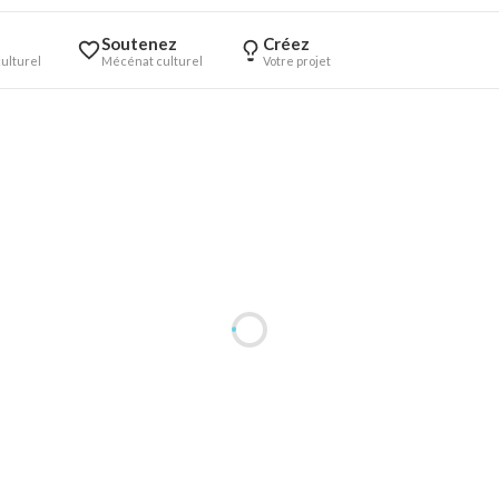
Soutenez
Créez
ulturel
Mécénat culturel
Votre projet