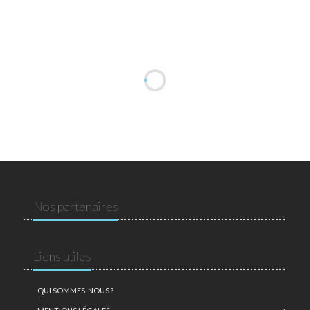
Nos partenaires
Liens utiles
QUI SOMMES-NOUS ?