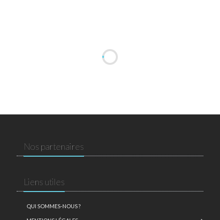
Nos partenaires
Liens utiles
QUI SOMMES-NOUS ?