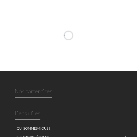
Nos partenaires
Liens utiles
QUI SOMMES-NOUS ?