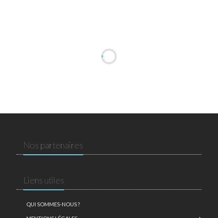
Nos partenaires
Liens utiles
QUI SOMMES-NOUS ?