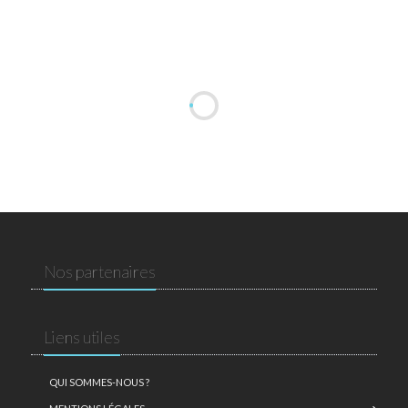
Nos partenaires
Liens utiles
QUI SOMMES-NOUS ?