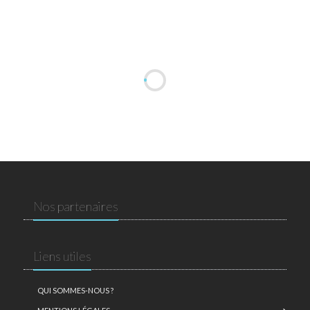
Nos partenaires
Liens utiles
QUI SOMMES-NOUS ?