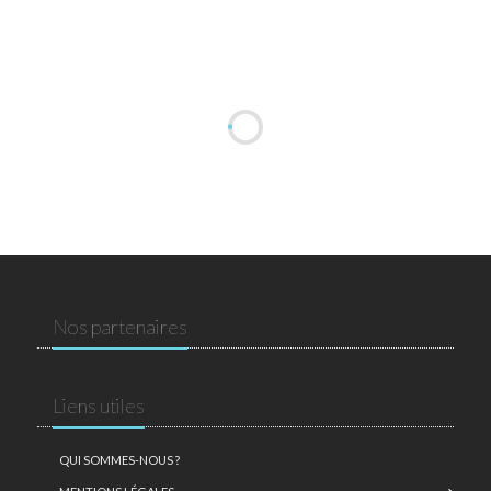
Nos partenaires
Liens utiles
QUI SOMMES-NOUS ?