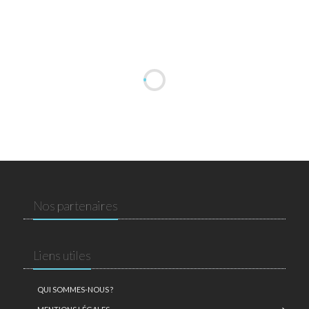
Nos partenaires
Liens utiles
QUI SOMMES-NOUS ?