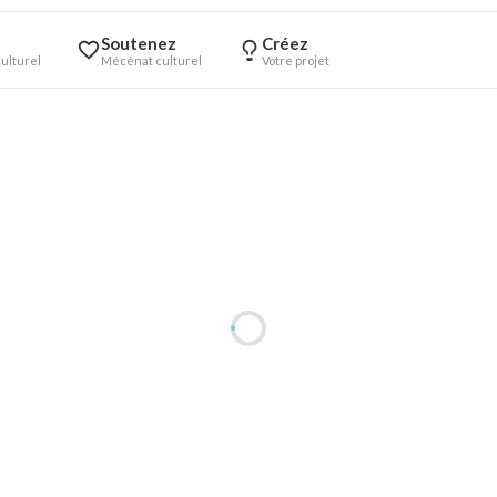
Soutenez
Créez
ulturel
Mécénat culturel
Votre projet