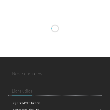
Nos partenaires
Liens utiles
QUI SOMMES-NOUS ?